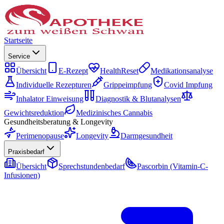
Startseite
Service
Übersicht
E-Rezept
HealthReset
Medikationsanalyse
Individuelle Rezepturen
Grippeimpfung
Covid Impfung
Inhalator Einweisung
Diagnostik & Blutanalysen
Gewichtsreduktion
Medizinisches Cannabis
Gesundheitsberatung & Longevity
Perimenopause
Longevity
Darmgesundheit
Praxisbedarf
Übersicht
Sprechstundenbedarf
Pascorbin (Vitamin-C-
Infusionen)