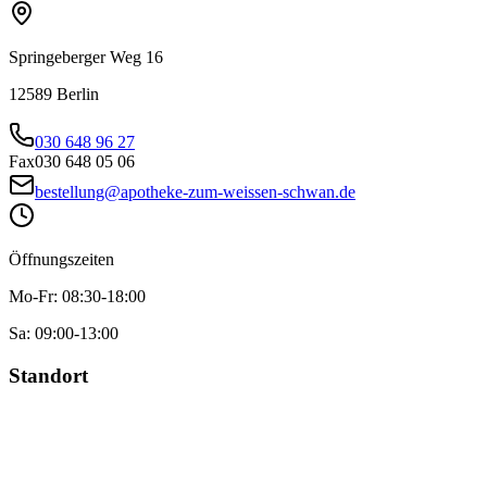
Springeberger Weg 16
12589
Berlin
030 648 96 27
Fax
030 648 05 06
bestellung@apotheke-zum-weissen-schwan.de
Öffnungszeiten
Mo-Fr:
08:30
-
18:00
Sa:
09:00
-
13:00
Standort