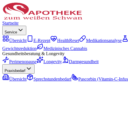
Startseite
Service
Übersicht
E-Rezept
HealthReset
Medikationsanalyse
Gewichtsreduktion
Medizinisches Cannabis
Gesundheitsberatung & Longevity
Perimenopause
Longevity
Darmgesundheit
Praxisbedarf
Übersicht
Sprechstundenbedarf
Pascorbin (Vitamin-C-Infus